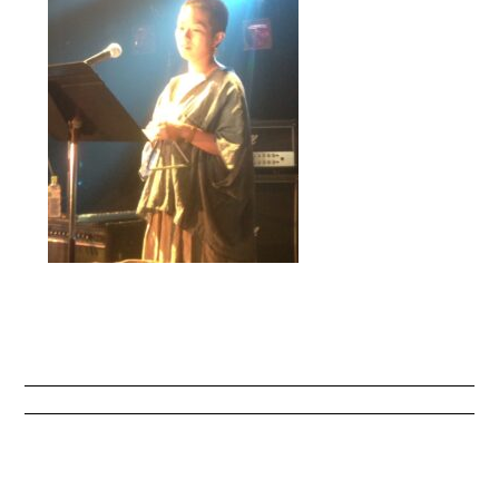
LIVE
ライブ情報
WORKS
あんなこと、そんなこと
ragumo
プロデュースユニット
はやせなお
早瀬とkimkoのユニット
SNS
最新情報はこちらをチェック！