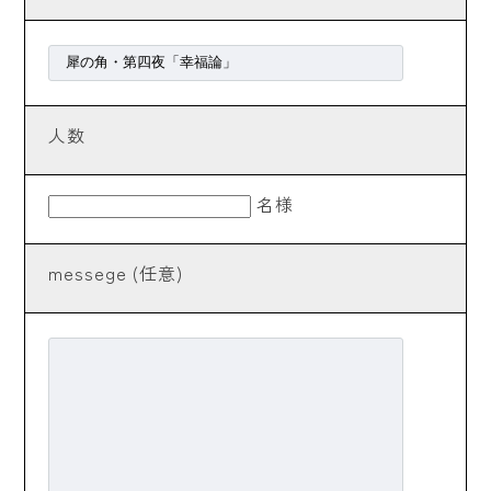
LIVE
ライブ情報
人数
WORKS
あんなこと、そんなこと
名様
ragumo
プロデュースユニット
messege (任意)
はやせなお
早瀬とkimkoのユニット
SNS
最新情報はこちらをチェック！
CONTACT
お問い合わせはこちらに